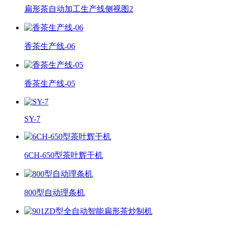
扁形茶自动加工生产线侧视图2
香茶生产线-06
香茶生产线-05
SY-7
6CH-650型茶叶辉干机
800型自动理条机