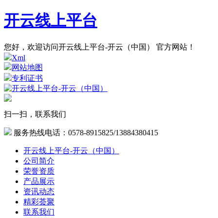
开云线上平台
您好，欢迎访问开云线上平台-开云（中国） 官方网站！
Xml
网站地图
专利证书
扫一扫，联系我们
服务热线电话：
0578-8915825/13884380415
开云线上平台-开云（中国）
公司简介
荣誉资质
产品展示
资讯动态
精彩荟聚
联系我们