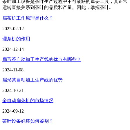
茶叶加工设备是茶叶生产过程中不可或缺的重要工具，其正常
运转直接关系到茶叶的品质和产量。因此，掌握茶叶...
扁茶机工作原理是什么？
2025-02-12
理条机的作用
2024-12-14
扁形茶自动加工生产线的优点有哪些？
2024-11-08
扁形茶自动加工生产线的优势
2024-10-21
全自动扁茶机的市场情况
2024-09-12
茶叶设备好坏如何鉴别？