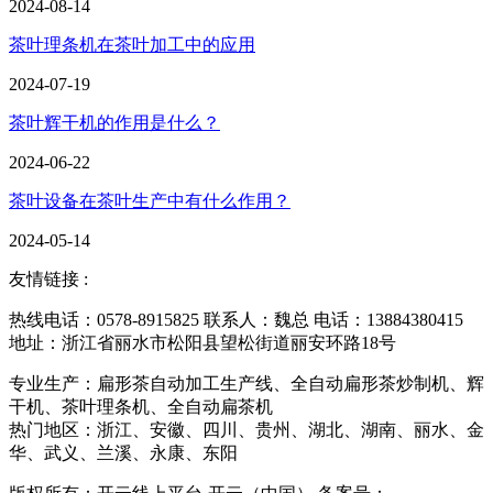
2024-08-14
茶叶理条机在茶叶加工中的应用
2024-07-19
茶叶辉干机的作用是什么？
2024-06-22
茶叶设备在茶叶生产中有什么作用？
2024-05-14
友情链接 :
热线电话：0578-8915825
联系人：魏总
电话：13884380415
地址：浙江省丽水市松阳县望松街道丽安环路18号
专业生产：扁形茶自动加工生产线、全自动扁形茶炒制机、辉
干机、茶叶理条机、全自动扁茶机
热门地区：浙江、安徽、四川、贵州、湖北、湖南、丽水、金
华、武义、兰溪、永康、东阳