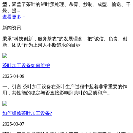
型，涵盖了茶叶的鲜叶预处理、杀青、炒制、成型、输送、干
燥、提...
查看更多 +
新闻资讯
秉承“科技创新，服务茶农”的发展理念，把“诚信、负责、创
新、团队”作为上河人不断追求的目标
茶叶加工设备如何维护
2025-04-09
一、引言 茶叶加工设备在茶叶生产过程中起着非常重要的作
用，其性能的稳定与否直接影响到茶叶的品质和产...
如何维修茶叶加工设备?
2025-03-07