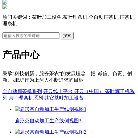
热门关键词：
茶叶加工设备,茶叶理条机,全自动扁茶机,扁茶机,
理条机
产品中心
秉承“科技创新，服务茶农”的发展理念，把“诚信、负责、创
新、团队”作为上河人不断追求的目标
全自动扁茶机系列
开云线上平台-开云（中国）
茶叶辉干机系
列
茶叶理条机系列
其它茶叶加工设备
扁形茶自动加工生产线侧视图3