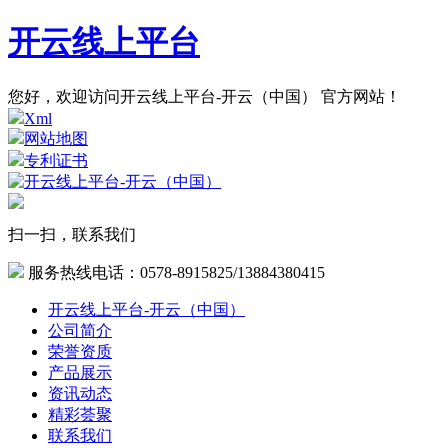
开云线上平台
您好，欢迎访问开云线上平台-开云（中国） 官方网站！
Xml
网站地图
专利证书
扫一扫，联系我们
服务热线电话：
0578-8915825/13884380415
开云线上平台-开云（中国）
公司简介
荣誉资质
产品展示
资讯动态
精彩荟聚
联系我们