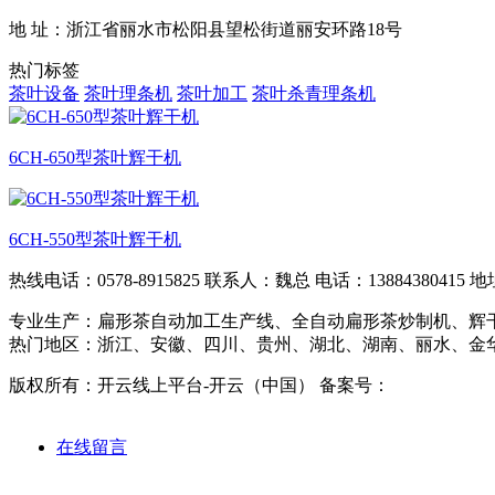
地 址：浙江省丽水市松阳县望松街道丽安环路18号
热门标签
茶叶设备
茶叶理条机
茶叶加工
茶叶杀青理条机
6CH-650型茶叶辉干机
6CH-550型茶叶辉干机
热线电话：0578-8915825
联系人：魏总
电话：13884380415
地
专业生产：扁形茶自动加工生产线、全自动扁形茶炒制机、辉
热门地区：浙江、安徽、四川、贵州、湖北、湖南、丽水、金
版权所有：开云线上平台-开云（中国）
备案号：
在线留言