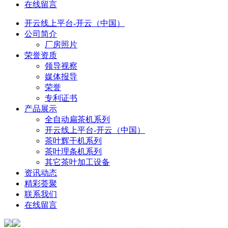
在线留言
开云线上平台-开云（中国）
公司简介
厂房照片
荣誉资质
领导视察
媒体报导
荣誉
专利证书
产品展示
全自动扁茶机系列
开云线上平台-开云（中国）
茶叶辉干机系列
茶叶理条机系列
其它茶叶加工设备
资讯动态
精彩荟聚
联系我们
在线留言