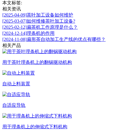
本文标签:
相关资讯
[2025-04-09]
茶叶加工设备如何维护
[2025-03-07]
如何维修茶叶加工设备?
[2025-02-12]
扁茶机工作原理是什么？
[2024-12-14]
理条机的作用
[2024-11-08]
扁形茶自动加工生产线的优点有哪些？
相关产品
用于茶叶理条机上的翻锅驱动机构
自动上料装置
自适应导轨
用于理条机上的伸缩式下料机构