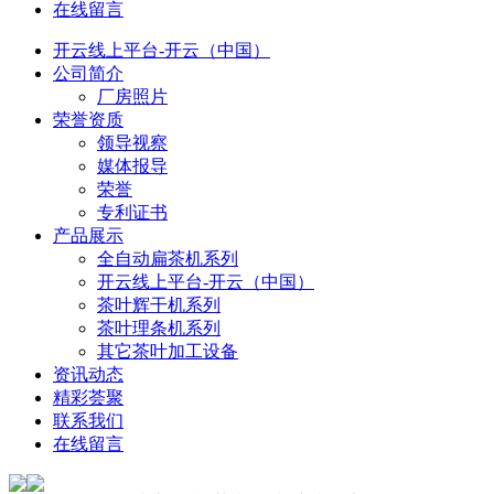
在线留言
开云线上平台-开云（中国）
公司简介
厂房照片
荣誉资质
领导视察
媒体报导
荣誉
专利证书
产品展示
全自动扁茶机系列
开云线上平台-开云（中国）
茶叶辉干机系列
茶叶理条机系列
其它茶叶加工设备
资讯动态
精彩荟聚
联系我们
在线留言