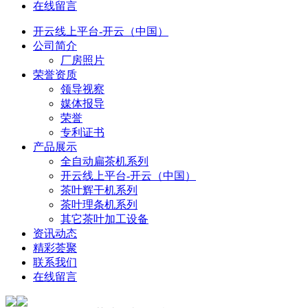
在线留言
开云线上平台-开云（中国）
公司简介
厂房照片
荣誉资质
领导视察
媒体报导
荣誉
专利证书
产品展示
全自动扁茶机系列
开云线上平台-开云（中国）
茶叶辉干机系列
茶叶理条机系列
其它茶叶加工设备
资讯动态
精彩荟聚
联系我们
在线留言