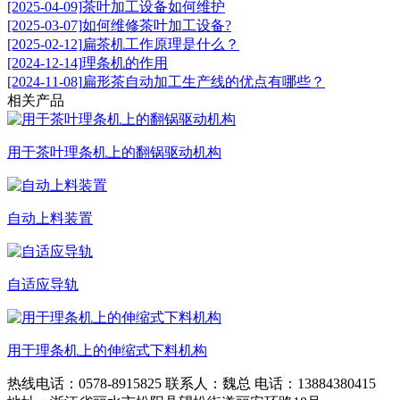
[2025-04-09]
茶叶加工设备如何维护
[2025-03-07]
如何维修茶叶加工设备?
[2025-02-12]
扁茶机工作原理是什么？
[2024-12-14]
理条机的作用
[2024-11-08]
扁形茶自动加工生产线的优点有哪些？
相关产品
用于茶叶理条机上的翻锅驱动机构
自动上料装置
自适应导轨
用于理条机上的伸缩式下料机构
热线电话：0578-8915825
联系人：魏总
电话：13884380415