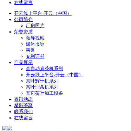
在线留言
开云线上平台-开云（中国）
公司简介
厂房照片
荣誉资质
领导视察
媒体报导
荣誉
专利证书
产品展示
全自动扁茶机系列
开云线上平台-开云（中国）
茶叶辉干机系列
茶叶理条机系列
其它茶叶加工设备
资讯动态
精彩荟聚
联系我们
在线留言