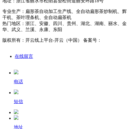
地址：浙江省丽水市松阳县望松街道丽安环路18号
专业生产：扁形茶自动加工生产线、全自动扁形茶炒制机、辉
干机、茶叶理条机、全自动扁茶机
热门地区：浙江、安徽、四川、贵州、湖北、湖南、丽水、金
华、武义、兰溪、永康、东阳
版权所有：开云线上平台-开云（中国）
备案号：
在线留言
电话
短信
地址