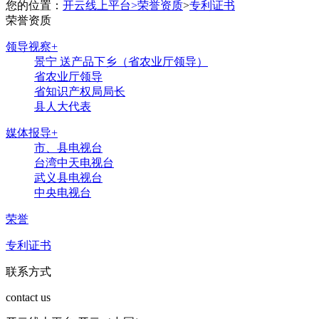
您的位置：
开云线上平台>
荣誉资质
>
专利证书
荣誉资质
领导视察
+
景宁 送产品下乡（省农业厅领导）
省农业厅领导
省知识产权局局长
县人大代表
媒体报导
+
市、县电视台
台湾中天电视台
武义县电视台
中央电视台
荣誉
专利证书
联系方式
contact us