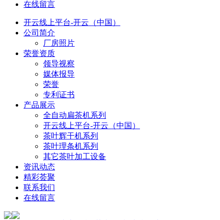
在线留言
开云线上平台-开云（中国）
公司简介
厂房照片
荣誉资质
领导视察
媒体报导
荣誉
专利证书
产品展示
全自动扁茶机系列
开云线上平台-开云（中国）
茶叶辉干机系列
茶叶理条机系列
其它茶叶加工设备
资讯动态
精彩荟聚
联系我们
在线留言