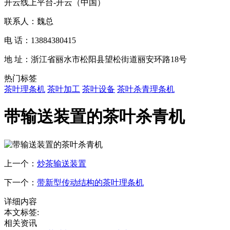
开云线上平台-开云（中国）
联系人：魏总
电 话：13884380415
地 址：浙江省丽水市松阳县望松街道丽安环路18号
热门标签
茶叶理条机
茶叶加工
茶叶设备
茶叶杀青理条机
带输送装置的茶叶杀青机
上一个：
炒茶输送装置
下一个：
带新型传动结构的茶叶理条机
详细内容
本文标签:
相关资讯