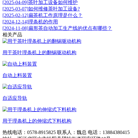
[2025-04-09]
茶叶加工设备如何维护
[2025-03-07]
如何维修茶叶加工设备?
[2025-02-12]
扁茶机工作原理是什么？
[2024-12-14]
理条机的作用
[2024-11-08]
扁形茶自动加工生产线的优点有哪些？
相关产品
用于茶叶理条机上的翻锅驱动机构
自动上料装置
自适应导轨
用于理条机上的伸缩式下料机构
热线电话：0578-8915825
联系人：魏总
电话：13884380415