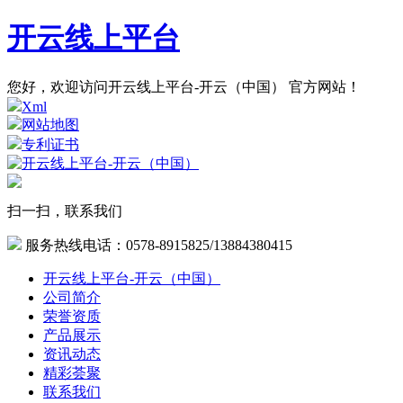
开云线上平台
您好，欢迎访问开云线上平台-开云（中国） 官方网站！
Xml
网站地图
专利证书
扫一扫，联系我们
服务热线电话：
0578-8915825/13884380415
开云线上平台-开云（中国）
公司简介
荣誉资质
产品展示
资讯动态
精彩荟聚
联系我们