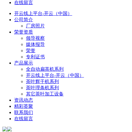
在线留言
开云线上平台-开云（中国）
公司简介
厂房照片
荣誉资质
领导视察
媒体报导
荣誉
专利证书
产品展示
全自动扁茶机系列
开云线上平台-开云（中国）
茶叶辉干机系列
茶叶理条机系列
其它茶叶加工设备
资讯动态
精彩荟聚
联系我们
在线留言