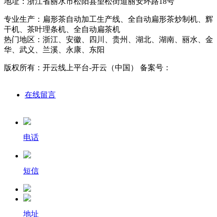
地址：浙江省丽水市松阳县望松街道丽安环路18号
专业生产：扁形茶自动加工生产线、全自动扁形茶炒制机、辉
干机、茶叶理条机、全自动扁茶机
热门地区：浙江、安徽、四川、贵州、湖北、湖南、丽水、金
华、武义、兰溪、永康、东阳
版权所有：开云线上平台-开云（中国）
备案号：
在线留言
电话
短信
地址