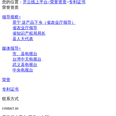
您的位置：
开云线上平台>
荣誉资质
>
专利证书
荣誉资质
领导视察
+
景宁 送产品下乡（省农业厅领导）
省农业厅领导
省知识产权局局长
县人大代表
媒体报导
+
市、县电视台
台湾中天电视台
武义县电视台
中央电视台
荣誉
专利证书
联系方式
contact us