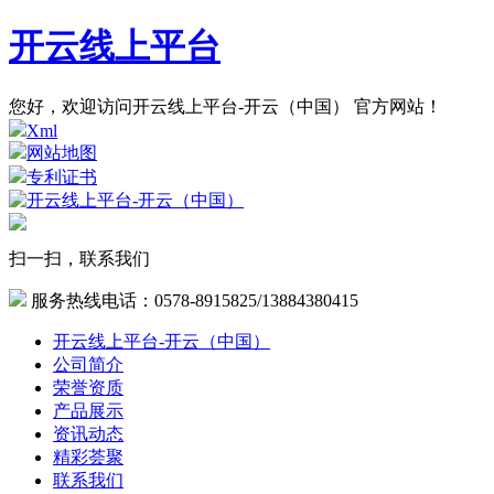
开云线上平台
您好，欢迎访问开云线上平台-开云（中国） 官方网站！
Xml
网站地图
专利证书
扫一扫，联系我们
服务热线电话：
0578-8915825/13884380415
开云线上平台-开云（中国）
公司简介
荣誉资质
产品展示
资讯动态
精彩荟聚
联系我们