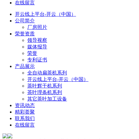
在线留言
开云线上平台-开云（中国）
公司简介
厂房照片
荣誉资质
领导视察
媒体报导
荣誉
专利证书
产品展示
全自动扁茶机系列
开云线上平台-开云（中国）
茶叶辉干机系列
茶叶理条机系列
其它茶叶加工设备
资讯动态
精彩荟聚
联系我们
在线留言