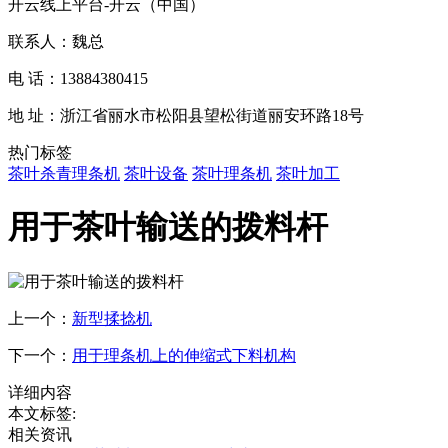
开云线上平台-开云（中国）
联系人：魏总
电 话：13884380415
地 址：浙江省丽水市松阳县望松街道丽安环路18号
热门标签
茶叶杀青理条机
茶叶设备
茶叶理条机
茶叶加工
用于茶叶输送的拨料杆
上一个：
新型揉捻机
下一个：
用于理条机上的伸缩式下料机构
详细内容
本文标签:
相关资讯