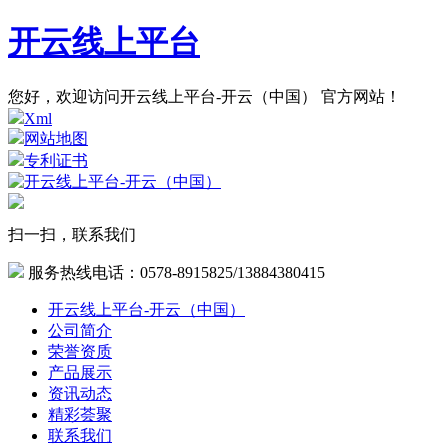
开云线上平台
您好，欢迎访问开云线上平台-开云（中国） 官方网站！
Xml
网站地图
专利证书
扫一扫，联系我们
服务热线电话：
0578-8915825/13884380415
开云线上平台-开云（中国）
公司简介
荣誉资质
产品展示
资讯动态
精彩荟聚
联系我们