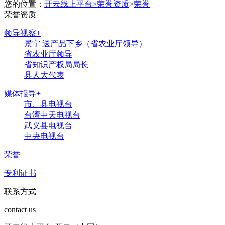
您的位置：
开云线上平台>
荣誉资质
>
荣誉
荣誉资质
领导视察
+
景宁 送产品下乡（省农业厅领导）
省农业厅领导
省知识产权局局长
县人大代表
媒体报导
+
市、县电视台
台湾中天电视台
武义县电视台
中央电视台
荣誉
专利证书
联系方式
contact us