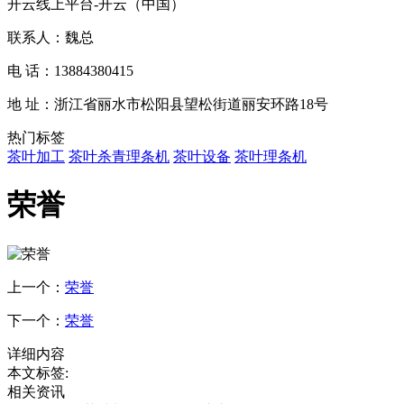
开云线上平台-开云（中国）
联系人：魏总
电 话：13884380415
地 址：浙江省丽水市松阳县望松街道丽安环路18号
热门标签
茶叶加工
茶叶杀青理条机
茶叶设备
茶叶理条机
荣誉
上一个：
荣誉
下一个：
荣誉
详细内容
本文标签:
相关资讯