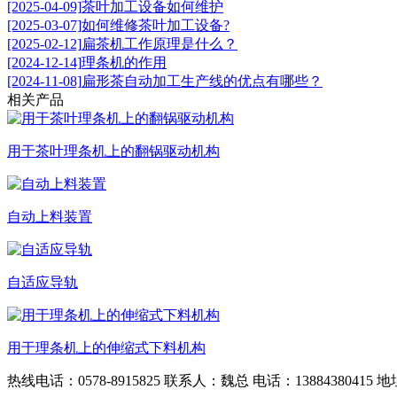
[2025-04-09]
茶叶加工设备如何维护
[2025-03-07]
如何维修茶叶加工设备?
[2025-02-12]
扁茶机工作原理是什么？
[2024-12-14]
理条机的作用
[2024-11-08]
扁形茶自动加工生产线的优点有哪些？
相关产品
用于茶叶理条机上的翻锅驱动机构
自动上料装置
自适应导轨
用于理条机上的伸缩式下料机构
热线电话：0578-8915825
联系人：魏总
电话：13884380415
地