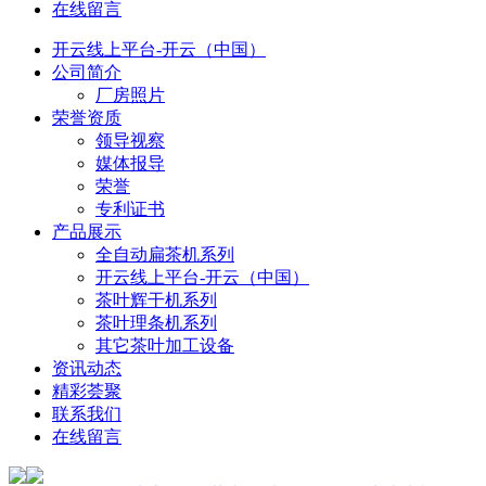
在线留言
开云线上平台-开云（中国）
公司简介
厂房照片
荣誉资质
领导视察
媒体报导
荣誉
专利证书
产品展示
全自动扁茶机系列
开云线上平台-开云（中国）
茶叶辉干机系列
茶叶理条机系列
其它茶叶加工设备
资讯动态
精彩荟聚
联系我们
在线留言