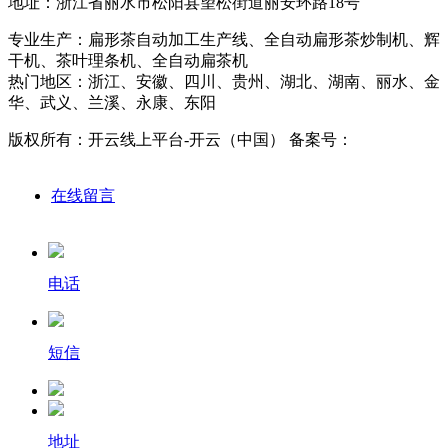
地址：浙江省丽水市松阳县望松街道丽安环路18号
专业生产：扁形茶自动加工生产线、全自动扁形茶炒制机、辉
干机、茶叶理条机、全自动扁茶机
热门地区：浙江、安徽、四川、贵州、湖北、湖南、丽水、金
华、武义、兰溪、永康、东阳
版权所有：开云线上平台-开云（中国）
备案号：
在线留言
电话
短信
地址