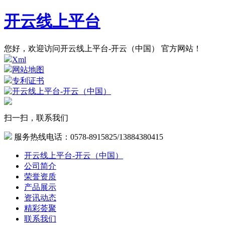
开云线上平台
您好，欢迎访问开云线上平台-开云（中国） 官方网站！
Xml
网站地图
专利证书
扫一扫，联系我们
服务热线电话：
0578-8915825/13884380415
开云线上平台-开云（中国）
公司简介
荣誉资质
产品展示
资讯动态
精彩荟聚
联系我们