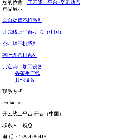
您的位置：
开云线上平台>
资讯动态
产品展示
全自动扁茶机系列
开云线上平台-开云（中国）
+
茶叶辉干机系列
茶叶理条机系列
其它茶叶加工设备
+
香茶生产线
其他设备
联系方式
contact us
开云线上平台-开云（中国）
联系人：魏总
电 话：13884380415