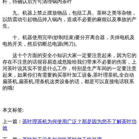
杆，待确认后方可清理锅内茶叶
九、机器上禁止摆放物品，包括工具、茶杯之类等杂物，
以防震动引起物品掉入锅内，造成不必要的麻烦以及事故的产
生。
十、机器使用完毕(炒制结束)要分开离合器，关掉电机及
电热开关，然后切断总电源(闸刀)。
这十个方面的安全小知识大家一定要注意起来，因为它的
存在不注意的话很容易造成危险给我们带来不必要的伤害，上
河茶叶说其实不管是什么工作，特别是生产车间的一定要注意
起来，如果你们有需要购买茶叶加工设备,茶叶理茶机,全自动
扁茶机,扁茶机,理条机这类设备的话，都是可以直接电话联系
的哦!
本文标签:
上一篇：
茶叶理茶机为何使用广泛？那是因为您不了解茶叶功
效