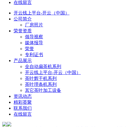
在线留言
开云线上平台-开云（中国）
公司简介
厂房照片
荣誉资质
领导视察
媒体报导
荣誉
专利证书
产品展示
全自动扁茶机系列
开云线上平台-开云（中国）
茶叶辉干机系列
茶叶理条机系列
其它茶叶加工设备
资讯动态
精彩荟聚
联系我们
在线留言