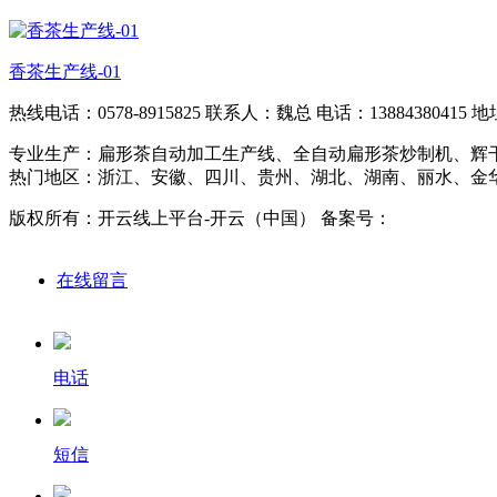
香茶生产线-01
热线电话：0578-8915825
联系人：魏总
电话：13884380415
地
专业生产：扁形茶自动加工生产线、全自动扁形茶炒制机、辉
热门地区：浙江、安徽、四川、贵州、湖北、湖南、丽水、金
版权所有：开云线上平台-开云（中国）
备案号：
在线留言
电话
短信