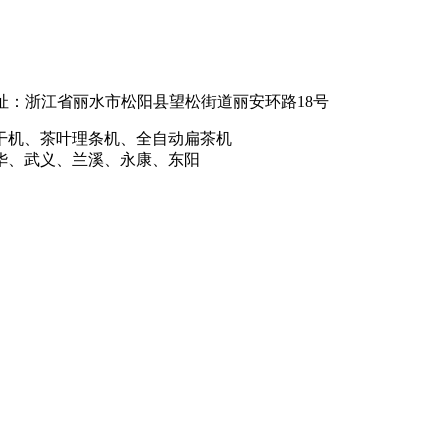
址：浙江省丽水市松阳县望松街道丽安环路18号
干机、茶叶理条机、全自动扁茶机
华、武义、兰溪、永康、东阳