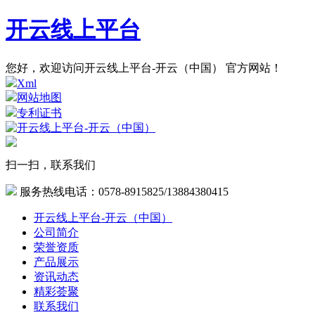
开云线上平台
您好，欢迎访问开云线上平台-开云（中国） 官方网站！
Xml
网站地图
专利证书
扫一扫，联系我们
服务热线电话：
0578-8915825/13884380415
开云线上平台-开云（中国）
公司简介
荣誉资质
产品展示
资讯动态
精彩荟聚
联系我们