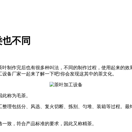
类也不同
叶制作完后也有很多种叫法，不同的制作过程，使用起来的效果
工设备厂家一起来了解一下吧!你会发现这其中的茶文化。
因此称为毛茶。
整理包括分、风选、复火切断、拣别、匀堆、装箱等过程。最终
一致，符合产品标准的要求，因此又称精茶。