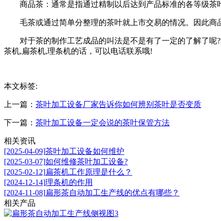
商品茶：通常是指通过精制以后达到产品标准的各等级茶叶
毛茶或通过简单分整理的茶叶就上市交易的情况。因此商品
对于茶的制作工艺成品的叫法是不是有了一定的了解了呢?其
茶机,扁茶机,理条机的话，可以电话联系哦!
本文标签:
上一篇：
茶叶加工设备厂家告诉你如何辨别茶叶是否变质
下一篇：
茶叶加工设备一定会说的茶叶保管方法
相关资讯
[2025-04-09]
茶叶加工设备如何维护
[2025-03-07]
如何维修茶叶加工设备?
[2025-02-12]
扁茶机工作原理是什么？
[2024-12-14]
理条机的作用
[2024-11-08]
扁形茶自动加工生产线的优点有哪些？
相关产品