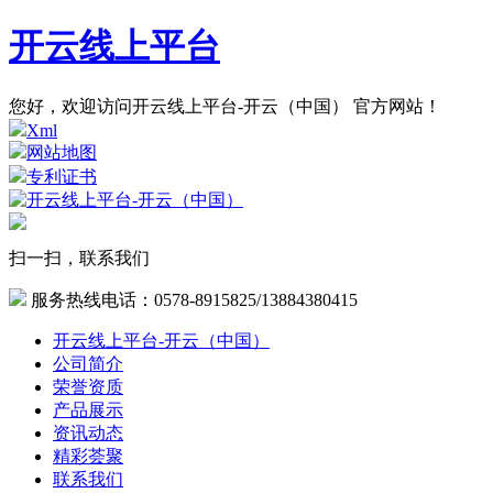
开云线上平台
您好，欢迎访问开云线上平台-开云（中国） 官方网站！
Xml
网站地图
专利证书
扫一扫，联系我们
服务热线电话：
0578-8915825/13884380415
开云线上平台-开云（中国）
公司简介
荣誉资质
产品展示
资讯动态
精彩荟聚
联系我们