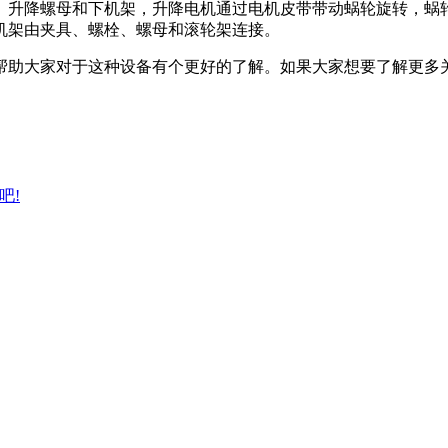
升降螺母和下机架，升降电机通过电机皮带带动蜗轮旋转，蜗轮
机架由夹具、螺栓、螺母和滚轮架连接。
大家对于这种设备有个更好的了解。如果大家想要了解更多关于
吧!