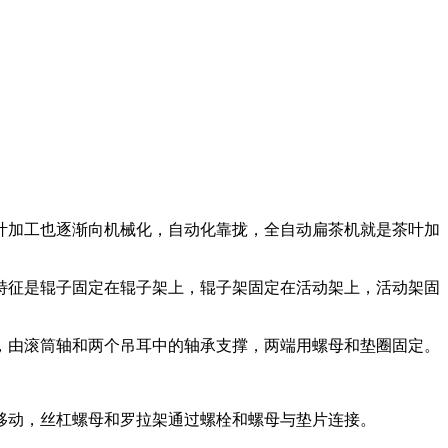
加工也逐渐向机械化，自动化靠拢，全自动扁茶机就是茶叶加
征是辊子固定在辊子架上，辊子架固定在活动架上，活动架固
由滚筒轴和两个吊耳中的轴承支撑，两端用螺母和垫圈固定。
动，丝杠螺母和罗拉架通过螺栓和螺母与垫片连接。