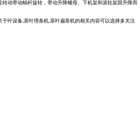
转动带动蜗杆旋转，带动升降螺母、下机架和滚轮架因升降而
叶设备,茶叶理条机,茶叶扁茶机的相关内容可以选择多关注