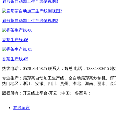
扁形茶自动加工生产线侧视图3
扁形茶自动加工生产线侧视图2
香茶生产线-06
香茶生产线-05
热线电话：0578-8915825
联系人：魏总
电话：13884380415
地
专业生产：扁形茶自动加工生产线、全自动扁形茶炒制机、辉
热门地区：浙江、安徽、四川、贵州、湖北、湖南、丽水、金
版权所有：开云线上平台-开云（中国）
备案号：
在线留言