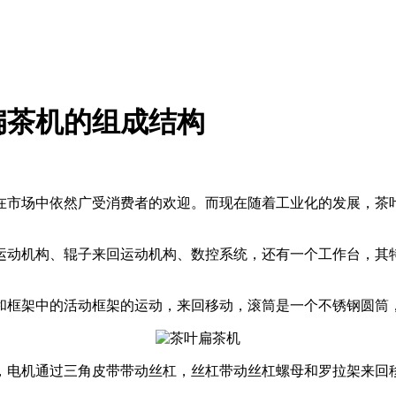
扁茶机的组成结构
市场中依然广受消费者的欢迎。而现在随着工业化的发展，茶叶
动机构、辊子来回运动机构、数控系统，还有一个工作台，其特
框架中的活动框架的运动，来回移动，滚筒是一个不锈钢圆筒，
电机通过三角皮带带动丝杠，丝杠带动丝杠螺母和罗拉架来回移