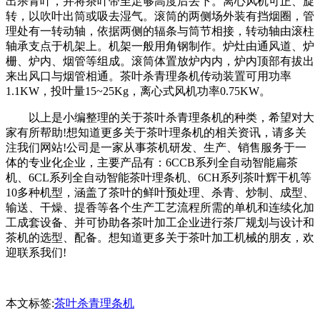
出杀青叶，并将茶叶带至足够高度后丢下。离心风机可正、旋
转，以吹叶出筒或吸去湿气。滚筒的两侧场外装有挡烟圈，管
理处有一转动轴，依据两侧的辐条与筒节相接，转动轴由滚柱
轴承支点于机架上。机架一般用角钢制作。炉灶由通风道、炉
栅、炉内、烟管等组成。滚筒体置放炉内内，炉内顶部有拔出
来出风口与烟管相通。茶叶杀青理条机传动装置可用功率
1.1KW，投叶量15~25Kg，离心式风机功率0.75KW。
以上是小编整理的关于茶叶杀青理条机的种类，希望对大
家有所帮助!想知道更多关于茶叶理条机的相关资讯，请多关
注我们网站!公司是一家从事茶机研发、生产、销售服务于一
体的专业化企业，主要产品有：6CCB系列全自动智能扁茶
机、6CL系列全自动智能茶叶理条机、6CH系列茶叶辉干机等
10多种机型，涵盖了茶叶的鲜叶预处理、杀青、炒制、成型、
输送、干燥、提香等各个生产工艺流程所需的单机和连续化加
工成套设备、并可协助各茶叶加工企业进行茶厂规划与设计和
茶机的选型、配备。想知道更多关于茶叶加工机械的朋友，欢
迎联系我们!
本文标签:
茶叶杀青理条机