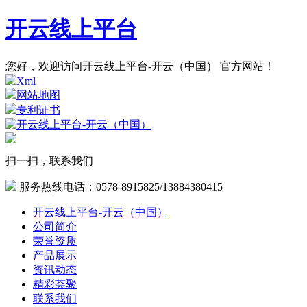
开云线上平台
您好，欢迎访问开云线上平台-开云（中国） 官方网站！
Xml
网站地图
专利证书
扫一扫，联系我们
服务热线电话：
0578-8915825/13884380415
开云线上平台-开云（中国）
公司简介
荣誉资质
产品展示
资讯动态
精彩荟聚
联系我们