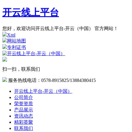
开云线上平台
您好，欢迎访问开云线上平台-开云（中国） 官方网站！
Xml
网站地图
专利证书
扫一扫，联系我们
服务热线电话：
0578-8915825/13884380415
开云线上平台-开云（中国）
公司简介
荣誉资质
产品展示
资讯动态
精彩荟聚
联系我们