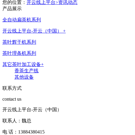
您的位置：
开云线上平台>
资讯动态
产品展示
全自动扁茶机系列
开云线上平台-开云（中国）
+
茶叶辉干机系列
茶叶理条机系列
其它茶叶加工设备
+
香茶生产线
其他设备
联系方式
contact us
开云线上平台-开云（中国）
联系人：魏总
电 话：13884380415