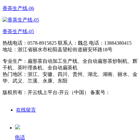
香茶生产线-06
香茶生产线-05
热线电话：0578-8915825
联系人：魏总
电话：13884380415
地址：浙江省丽水市松阳县望松街道丽安环路18号
专业生产：扁形茶自动加工生产线、全自动扁形茶炒制机、辉
干机、茶叶理条机、全自动扁茶机
热门地区：浙江、安徽、四川、贵州、湖北、湖南、丽水、金
华、武义、兰溪、永康、东阳
版权所有：开云线上平台-开云（中国）
备案号：
在线留言
电话