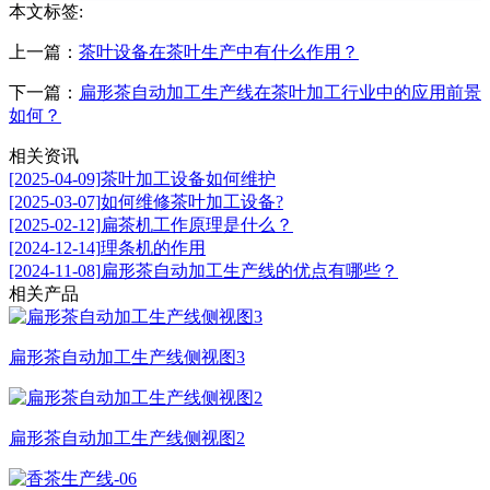
本文标签:
上一篇：
茶叶设备在茶叶生产中有什么作用？
下一篇：
扁形茶自动加工生产线在茶叶加工行业中的应用前景
如何？
相关资讯
[2025-04-09]
茶叶加工设备如何维护
[2025-03-07]
如何维修茶叶加工设备?
[2025-02-12]
扁茶机工作原理是什么？
[2024-12-14]
理条机的作用
[2024-11-08]
扁形茶自动加工生产线的优点有哪些？
相关产品
扁形茶自动加工生产线侧视图3
扁形茶自动加工生产线侧视图2