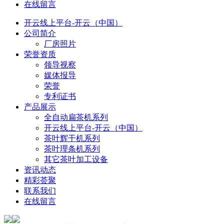
在线留言
开云线上平台-开云（中国）
公司简介
厂房照片
荣誉资质
领导视察
媒体报导
荣誉
专利证书
产品展示
全自动扁茶机系列
开云线上平台-开云（中国）
茶叶辉干机系列
茶叶理条机系列
其它茶叶加工设备
资讯动态
精彩荟聚
联系我们
在线留言