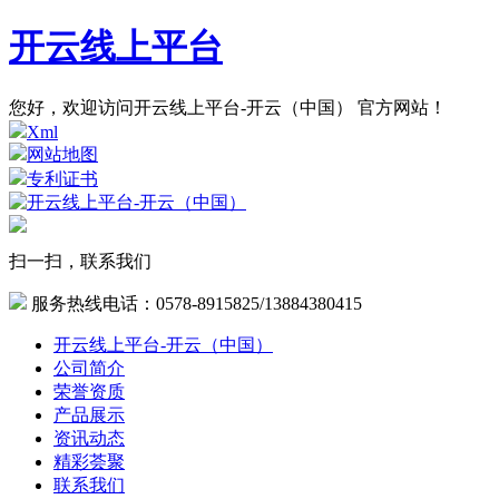
开云线上平台
您好，欢迎访问开云线上平台-开云（中国） 官方网站！
Xml
网站地图
专利证书
扫一扫，联系我们
服务热线电话：
0578-8915825/13884380415
开云线上平台-开云（中国）
公司简介
荣誉资质
产品展示
资讯动态
精彩荟聚
联系我们