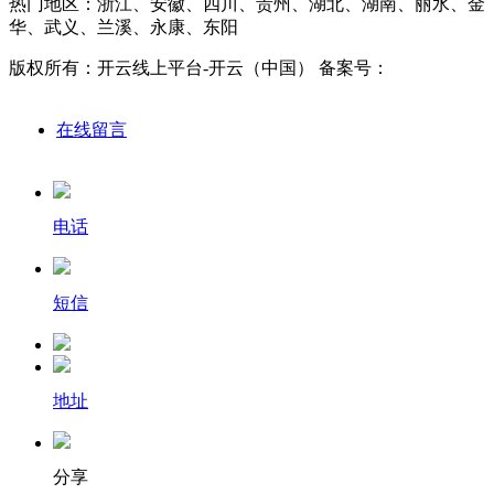
热门地区：浙江、安徽、四川、贵州、湖北、湖南、丽水、金
华、武义、兰溪、永康、东阳
版权所有：开云线上平台-开云（中国）
备案号：
在线留言
电话
短信
地址
分享