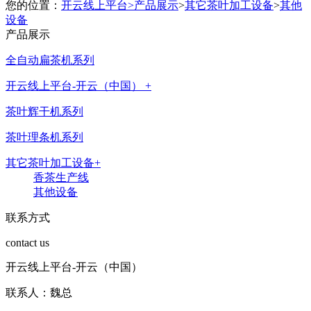
您的位置：
开云线上平台>
产品展示
>
其它茶叶加工设备
>
其他
设备
产品展示
全自动扁茶机系列
开云线上平台-开云（中国）
+
茶叶辉干机系列
茶叶理条机系列
其它茶叶加工设备
+
香茶生产线
其他设备
联系方式
contact us
开云线上平台-开云（中国）
联系人：魏总