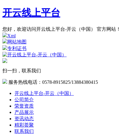
开云线上平台
您好，欢迎访问开云线上平台-开云（中国） 官方网站！
Xml
网站地图
专利证书
扫一扫，联系我们
服务热线电话：
0578-8915825/13884380415
开云线上平台-开云（中国）
公司简介
荣誉资质
产品展示
资讯动态
精彩荟聚
联系我们