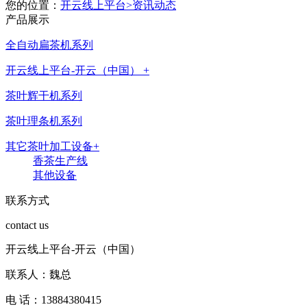
您的位置：
开云线上平台>
资讯动态
产品展示
全自动扁茶机系列
开云线上平台-开云（中国）
+
茶叶辉干机系列
茶叶理条机系列
其它茶叶加工设备
+
香茶生产线
其他设备
联系方式
contact us
开云线上平台-开云（中国）
联系人：魏总
电 话：13884380415