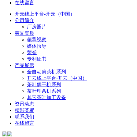
在线留言
开云线上平台-开云（中国）
公司简介
厂房照片
荣誉资质
领导视察
媒体报导
荣誉
专利证书
产品展示
全自动扁茶机系列
开云线上平台-开云（中国）
茶叶辉干机系列
茶叶理条机系列
其它茶叶加工设备
资讯动态
精彩荟聚
联系我们
在线留言