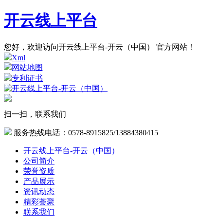
开云线上平台
您好，欢迎访问开云线上平台-开云（中国） 官方网站！
Xml
网站地图
专利证书
扫一扫，联系我们
服务热线电话：
0578-8915825/13884380415
开云线上平台-开云（中国）
公司简介
荣誉资质
产品展示
资讯动态
精彩荟聚
联系我们