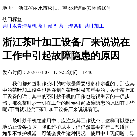
地 址：浙江省丽水市松阳县望松街道丽安环路18号
热门标签
茶叶杀青理条机
茶叶设备
茶叶理条机
茶叶加工
浙江茶叶加工设备厂来说说在
工作中引起故障隐患的原因
发布时间：2020-03-07 11:19:52
访问：1446
我们都知道制作茶叶的时候是需要很多种步骤的，那么其
中的茶叶加工设备也是在制作茶叶时极其重要的，关于茶叶加
工设备的话，其中的茶叶炒干机的工作也是很重要的一项步
骤，那么茶叶炒干机在工作的时候引起故障隐患的原因有哪些
呢?下面就让浙江茶叶加工设备厂来说说看吧。
茶叶炒干机在使用中，应注意其工作状态，这样可以更好
地防止设备损坏，降低维护成本，但仍然需要进行日常维护，
如果不维护机器，可能会发生这种情况，使用中出现问题，导