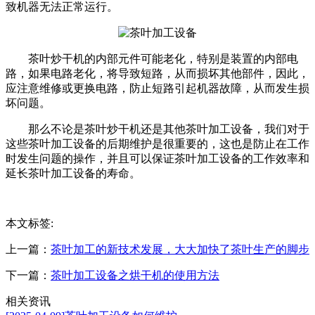
致机器无法正常运行。
茶叶炒干机的内部元件可能老化，特别是装置的内部电
路，如果电路老化，将导致短路，从而损坏其他部件，因此，
应注意维修或更换电路，防止短路引起机器故障，从而发生损
坏问题。
那么不论是茶叶炒干机还是其他茶叶加工设备，我们对于
这些茶叶加工设备的后期维护是很重要的，这也是防止在工作
时发生问题的操作，并且可以保证茶叶加工设备的工作效率和
延长茶叶加工设备的寿命。
本文标签:
上一篇：
茶叶加工的新技术发展，大大加快了茶叶生产的脚步
下一篇：
茶叶加工设备之烘干机的使用方法
相关资讯