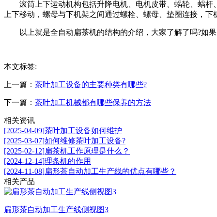
滚筒上下运动机构包括升降电机、电机皮带、蜗轮、蜗杆、
上下移动，螺母与下机架之间通过螺栓、螺母、垫圈连接，下
以上就是全自动扁茶机的结构的介绍，大家了解了吗?如果大
本文标签:
上一篇：
茶叶加工设备的主要种类有哪些?
下一篇：
茶叶加工机械都有哪些保养的方法
相关资讯
[2025-04-09]
茶叶加工设备如何维护
[2025-03-07]
如何维修茶叶加工设备?
[2025-02-12]
扁茶机工作原理是什么？
[2024-12-14]
理条机的作用
[2024-11-08]
扁形茶自动加工生产线的优点有哪些？
相关产品
扁形茶自动加工生产线侧视图3