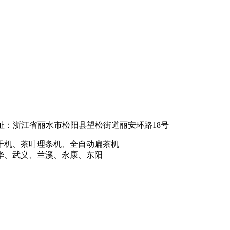
址：浙江省丽水市松阳县望松街道丽安环路18号
干机、茶叶理条机、全自动扁茶机
华、武义、兰溪、永康、东阳