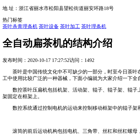
地 址：浙江省丽水市松阳县望松街道丽安环路18号
热门标签
茶叶杀青理条机
茶叶设备
茶叶加工
茶叶理条机
全自动扁茶机的结构介绍
发布时间：2020-10-17 17:27:52
访问：1492
茶叶是中国传统文化中不可缺少的一部分，时至今日茶叶在
工中使用比较广泛的一种器械，下面小编就为大家介绍一下全
数控茶叶压扁机包括机架、活动架、辊子、辊子架、辊子上
架固定在框架上。
数控系统通过控制电机的运动来控制移动框架中的辊子架和
滚筒的前后运动机构包括电机、三角带、丝杠和丝杠螺母，