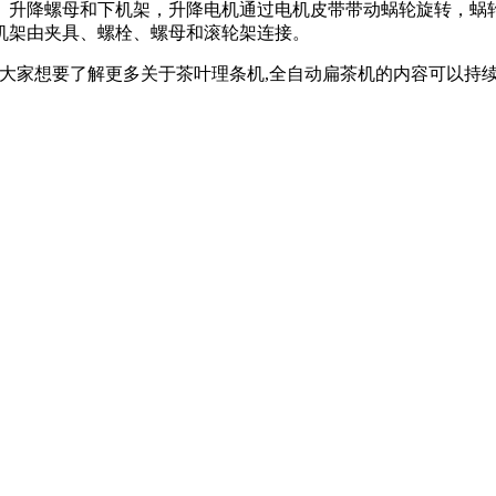
升降螺母和下机架，升降电机通过电机皮带带动蜗轮旋转，蜗轮
机架由夹具、螺栓、螺母和滚轮架连接。
家想要了解更多关于茶叶理条机,全自动扁茶机的内容可以持续关