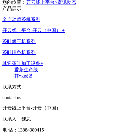
您的位置：
开云线上平台>
资讯动态
产品展示
全自动扁茶机系列
开云线上平台-开云（中国）
+
茶叶辉干机系列
茶叶理条机系列
其它茶叶加工设备
+
香茶生产线
其他设备
联系方式
contact us
开云线上平台-开云（中国）
联系人：魏总
电 话：13884380415