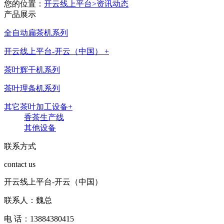
您的位置：
开云线上平台>
资讯动态
产品展示
全自动扁茶机系列
开云线上平台-开云（中国）
+
茶叶辉干机系列
茶叶理条机系列
其它茶叶加工设备
+
香茶生产线
其他设备
联系方式
contact us
开云线上平台-开云（中国）
联系人：魏总
电 话：13884380415