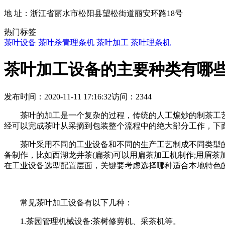
地 址：浙江省丽水市松阳县望松街道丽安环路18号
热门标签
茶叶设备
茶叶杀青理条机
茶叶加工
茶叶理条机
茶叶加工设备的主要种类有哪些
发布时间：2020-11-11 17:16:32
访问：2344
茶叶的加工是一个复杂的过程，传统的人工煸炒的制茶工艺
经可以完成茶叶从采摘到包装整个流程中的绝大部分工作，下
茶叶采用不同的工业设备和不同的生产工艺制成不同类型的干
备制作，比如西湖龙井茶(扁茶)可以用扁茶加工机制作;用眉茶
在工业设备选型配置层面，关键要考虑选择哪种适合本地特色
常见茶叶加工设备有以下几种：
1.茶园管理机械设备:茶树修剪机、采茶机等。