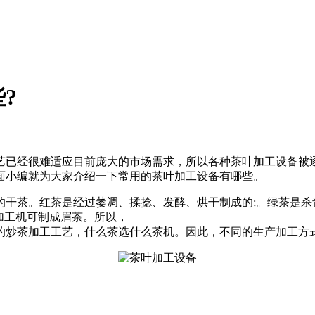
?
已经很难适应目前庞大的市场需求，所以各种茶叶加工设备被逐
面小编就为大家介绍一下常用的茶叶加工设备有哪些。
茶。红茶是经过萎凋、揉捻、发酵、烘干制成的;。绿茶是杀青
加工机可制成眉茶。所以，
的炒茶加工工艺，什么茶选什么茶机。因此，不同的生产加工方