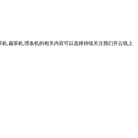
机,扁茶机,理条机的相关内容可以选择持续关注我们开云线上