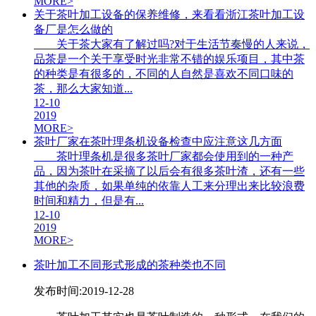
MORE>
关于茶叶加工设备的保养维修，来看看浙江茶叶加工设
备厂是怎么做的
关于茶大家有了解过吗?对于生活节奏慢的人来说，
品茶是一个关于享受时光非常不错的娱乐项目，其中茶
的种类是有很多的，不同的人自然是喜欢不同口味的
茶，那么大家知道...
12-10
2019
MORE>
茶叶厂家在茶叶理条机设备检查中应注意这几方面
茶叶理条机是很多茶叶厂家都会使用到的一种产
品，因为茶叶在采摘了以后会有很多茶叶渣，还有一些
其他的杂质，如果单纯的依靠人工来分理出来比较浪费
时间和精力，但是有...
12-10
2019
MORE>
茶叶加工不同形式形成的茶种类也不同
发布时间:2019-12-28