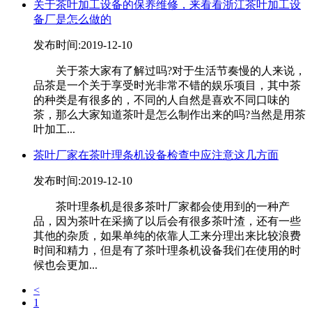
关于茶叶加工设备的保养维修，来看看浙江茶叶加工设
备厂是怎么做的
发布时间:2019-12-10
关于茶大家有了解过吗?对于生活节奏慢的人来说，
品茶是一个关于享受时光非常不错的娱乐项目，其中茶
的种类是有很多的，不同的人自然是喜欢不同口味的
茶，那么大家知道茶叶是怎么制作出来的吗?当然是用茶
叶加工...
茶叶厂家在茶叶理条机设备检查中应注意这几方面
发布时间:2019-12-10
茶叶理条机是很多茶叶厂家都会使用到的一种产
品，因为茶叶在采摘了以后会有很多茶叶渣，还有一些
其他的杂质，如果单纯的依靠人工来分理出来比较浪费
时间和精力，但是有了茶叶理条机设备我们在使用的时
候也会更加...
<
1