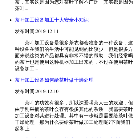
茶，其实这是因为您对茶叶了解不广泛，其实都是因为
茶叶...
茶叶加工设备加工十大安全小知识
发布时间:2019-12-11
茶叶加工设备是很多茶农都会准备的一种设备，这
种设备在我们的生活中可能见到的比较少，但是很多方
面来说这类的产品都具有非常不错的帮助，我们经常喝
的茶叶也是使用这种机器加工出来的，不过在使用茶叶
设备加工...
茶叶加工设备如何给茶叶做干燥处理
发布时间:2019-12-10
茶叶的功效有很多，所以深爱喝茶人士的欢迎，但
由于刚采摘的茶叶会存有很多其他的杂质，就需要茶叶
加工设备对其进行处理。其中有一步就是需要给茶叶做
干燥处理，那为什么要给茶叶做加工处理呢?下面我们一
起和上...