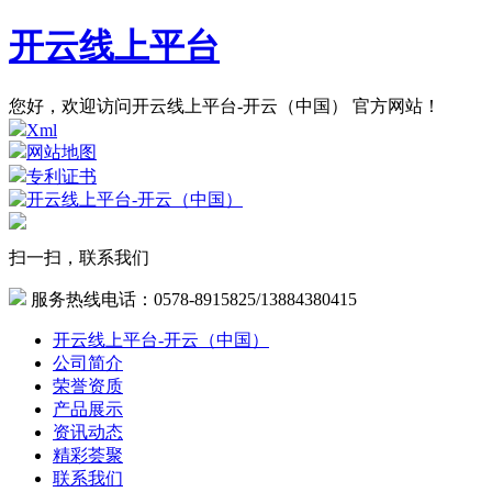
开云线上平台
您好，欢迎访问开云线上平台-开云（中国） 官方网站！
Xml
网站地图
专利证书
扫一扫，联系我们
服务热线电话：
0578-8915825/13884380415
开云线上平台-开云（中国）
公司简介
荣誉资质
产品展示
资讯动态
精彩荟聚
联系我们