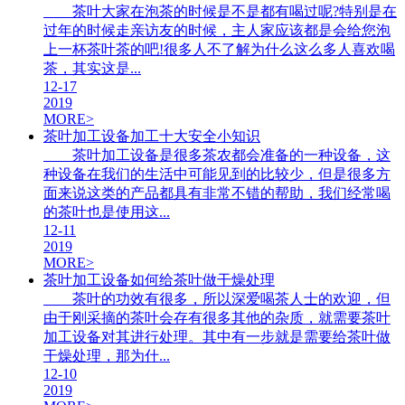
茶叶大家在泡茶的时候是不是都有喝过呢?特别是在
过年的时候走亲访友的时候，主人家应该都是会给您泡
上一杯茶叶茶的吧!很多人不了解为什么这么多人喜欢喝
茶，其实这是...
12-17
2019
MORE>
茶叶加工设备加工十大安全小知识
茶叶加工设备是很多茶农都会准备的一种设备，这
种设备在我们的生活中可能见到的比较少，但是很多方
面来说这类的产品都具有非常不错的帮助，我们经常喝
的茶叶也是使用这...
12-11
2019
MORE>
茶叶加工设备如何给茶叶做干燥处理
茶叶的功效有很多，所以深爱喝茶人士的欢迎，但
由于刚采摘的茶叶会存有很多其他的杂质，就需要茶叶
加工设备对其进行处理。其中有一步就是需要给茶叶做
干燥处理，那为什...
12-10
2019